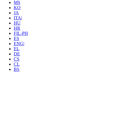
MS
KO
JA
ITA|
HU
HR
FIL-PH
ES
ENG|
EL
DE
CS
CL
BS