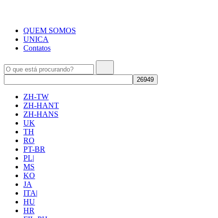
QUEM SOMOS
UNICA
Contatos
ZH-TW
ZH-HANT
ZH-HANS
UK
TH
RO
PT-BR
PL|
MS
KO
JA
ITA|
HU
HR