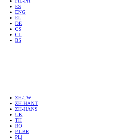
FIL-PH
ES
ENG|
EL
DE
CS
CL
BS
ZH-TW
ZH-HANT
ZH-HANS
UK
TH
RO
PT-BR
PL|