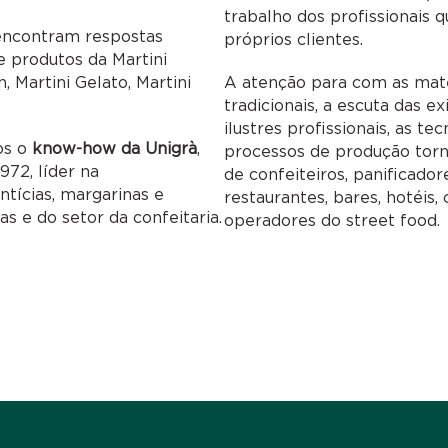
trabalho dos profissionais
 encontram respostas
próprios clientes.
de produtos da Martini
, Martini Gelato, Martini
A atenção para com as maté
tradicionais, a escuta das e
ilustres profissionais, as t
os o
know-how da Unigrà
,
processos de produção to
72, líder na
de confeiteiros, panificador
ntícias, margarinas e
restaurantes, bares, hotéis
s e do setor da confeitaria.
operadores do street food.