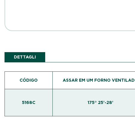
DETTAGLI
CÓDIGO
ASSAR EM UM FORNO VENTILA
5168C
175° 25'-28’