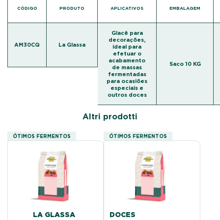
CÓDIGO
PRODUTO
APLICATIVOS
EMBALAGEM
Glacê para
decorações,
AM30CQ
La Glassa
ideal para
efetuar o
acabamento
Saco 10 KG
de massas
fermentadas
para ocasiões
especiais e
outros doces
Altri prodotti
ÓTIMOS FERMENTOS
ÓTIMOS FERMENTOS
LA GLASSA
DOCES