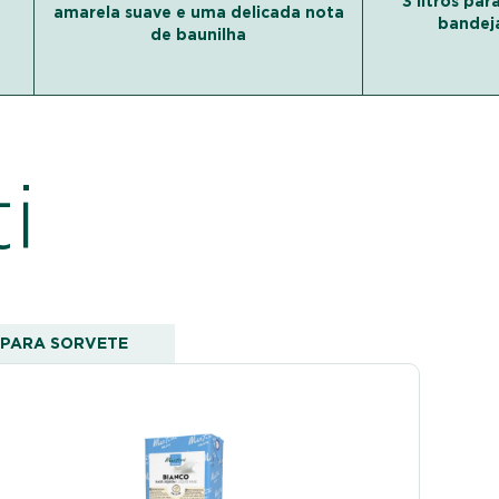
3 litros pa
amarela suave e uma delicada nota
bandej
de baunilha
i
PARA SORVETE