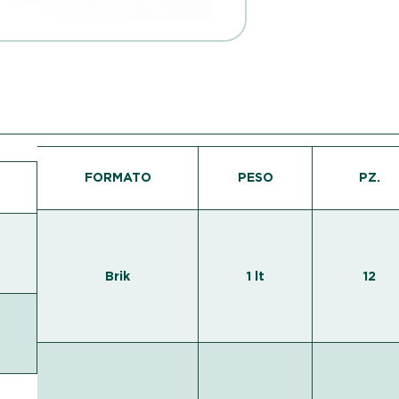
FORMATO
PESO
PZ.
Brik
1 lt
12