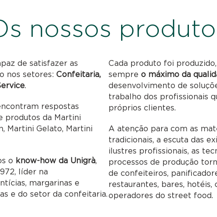
Os nossos produto
paz de satisfazer as
Cada produto foi produzido,
o nos setores:
Confeitaria,
sempre
o máximo da qualid
Service
.
desenvolvimento de soluções
trabalho dos profissionais
 encontram respostas
próprios clientes.
de produtos da Martini
, Martini Gelato, Martini
A atenção para com as maté
tradicionais, a escuta das e
ilustres profissionais, as t
os o
know-how da Unigrà
,
processos de produção to
72, líder na
de confeiteiros, panificador
ntícias, margarinas e
restaurantes, bares, hotéis
s e do setor da confeitaria.
operadores do street food.