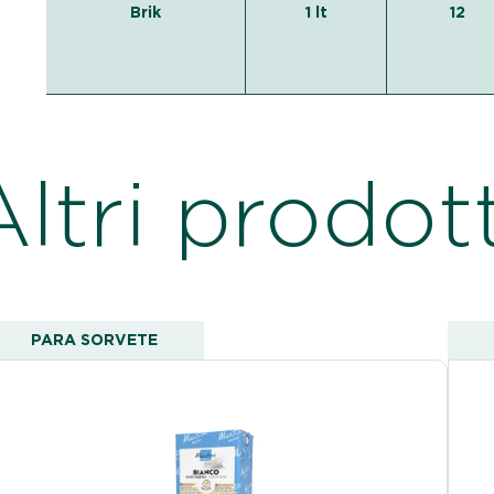
Brik
1 lt
12
Altri prodott
PARA SORVETE