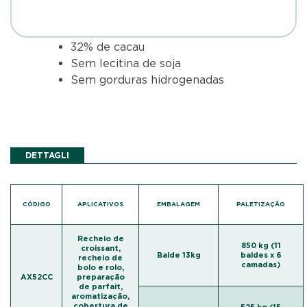
32% de cacau
Sem lecitina de soja
Sem gorduras hidrogenadas
DETTAGLI
CÓDIGO
APLICATIVOS
EMBALAGEM
PALETIZAÇÃO
Recheio de
850 kg (11
croissant,
Balde 13kg
baldes x 6
recheio de
camadas)
bolo e rolo,
AX52CC
preparação
de parfait,
aromatização,
cobertura de