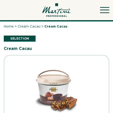
Skip
to
content
Home
>
Cream Cacau
>
Cream Cacau
SELECTION
Cream Cacau