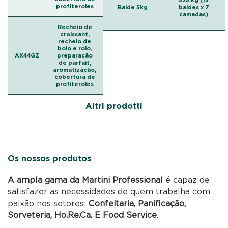
525 kg (15
profiteroles
Balde 5kg
baldes x 7
camadas)
Recheio de
croissant,
recheio de
bolo e rolo,
AX44GZ
preparação
de parfait,
aromatização,
cobertura de
profiteroles
Altri prodotti
Os nossos produtos
A ampla gama da Martini Professional
é capaz de
satisfazer as necessidades de quem trabalha com
paixão nos setores:
Confeitaria, Panificação,
Sorveteria, Ho.Re.Ca. E Food Service
.