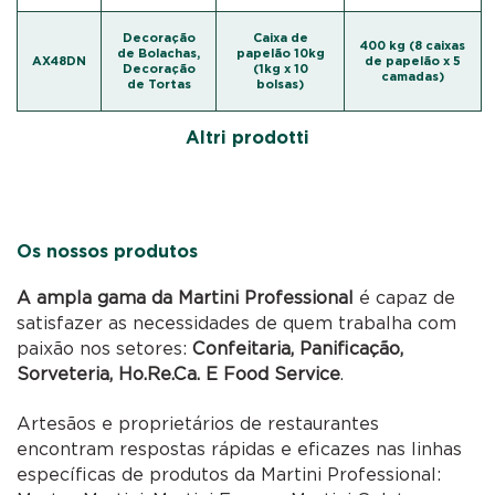
Decoração
Caixa de
400 kg (8 caixas
de Bolachas,
papelão 10kg
AX48DN
de papelão x 5
Decoração
(1kg x 10
camadas)
de Tortas
bolsas)
Altri prodotti
Os nossos produtos
A ampla gama da Martini Professional
é capaz de
satisfazer as necessidades de quem trabalha com
paixão nos setores:
Confeitaria, Panificação,
Sorveteria, Ho.Re.Ca. E Food Service
.
Artesãos e proprietários de restaurantes
encontram respostas rápidas e eficazes nas linhas
específicas de produtos da Martini Professional: