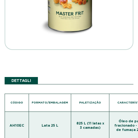
DETTAGLI
CÓDIGO
FORMATO/EMBALAGEM
PALETIZAÇÃO
CARACTERÍS
Óleo de p
825 L (11 latas x
AH10EC
Lata 25 L
fracionado -
3 camadas)
de fumaça 