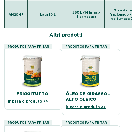
Óleo de p
560 L (14 latas x
AH20MF
Lata 10 L
fracionado -
4 camadas)
de fumaça 
Altri prodotti
PRODUTOS PARA FRITAR
PRODUTOS PARA FRITAR
FRIGGITUTTO
ÓLEO DE GIRASSOL
ALTO OLEICO
Ir para o produto >>
Ir para o produto >>
PRODUTOS PARA FRITAR
PRODUTOS PARA FRITAR