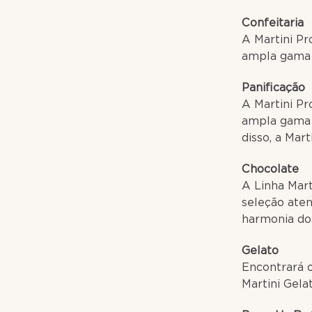
Confeitaria
A Martini Pr
ampla gama d
Panificação
A Martini Pr
ampla gama d
disso, a Mar
Chocolate
A Linha Mart
seleção aten
harmonia dos
G
Encontrará o
Martini Gela