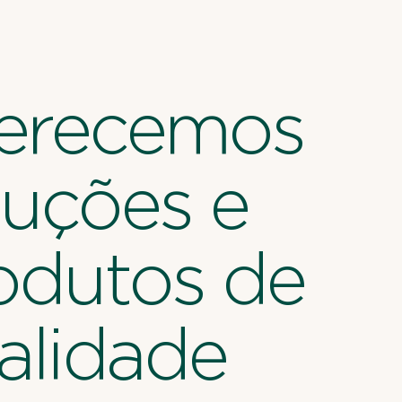
erecemos
luções e
odutos de
alidade