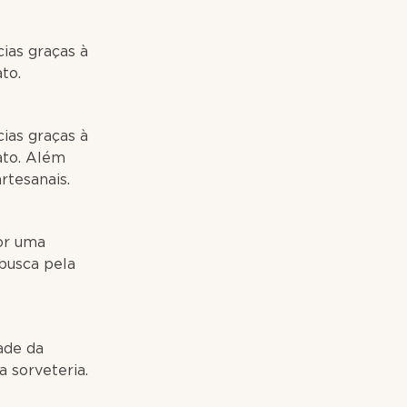
cias graças à
to.
cias graças à
ato. Além
rtesanais.
por uma
 busca pela
ade da
a sorveteria.