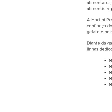
alimentares
alimentícia,
A Martini Pr
confiança do
gelato e ho.r
Diante da ga
linhas dedic
M
M
M
M
M