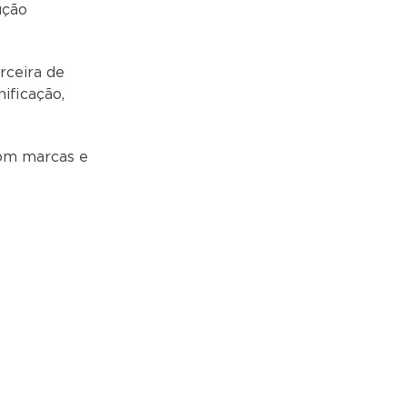
ução
rceira de
ificação,
com marcas e