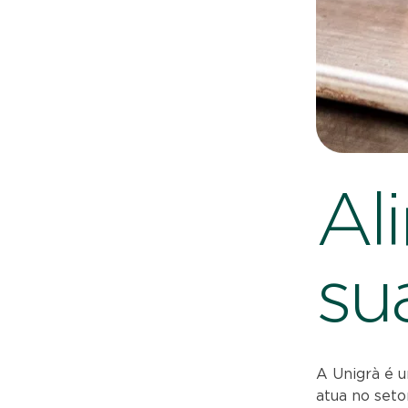
Al
su
A Unigrà é u
atua no seto