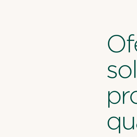
Of
so
pr
qu