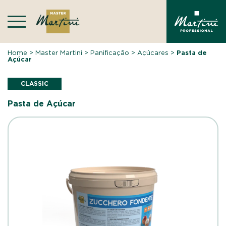
Skip
to
content
Home
>
Master Martini
>
Panificação
>
Açúcares
>
Pasta de
Açúcar
CLASSIC
Pasta de Açúcar