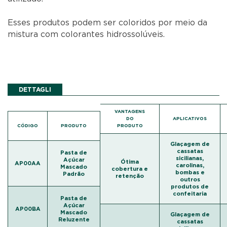
Esses produtos podem ser coloridos por meio da
mistura com colorantes hidrossolúveis.
DETTAGLI
VANTAGENS
DO
APLICATIVOS
CÓDIGO
PRODUTO
PRODUTO
Glaçagem de
cassatas
Pasta de
sicilianas,
Açúcar
Ótima
AP00AA
carolinas,
Mascado
cobertura e
bombas e
Padrão
retenção
outros
produtos de
confeitaria
Pasta de
Açúcar
AP00BA
Mascado
Glaçagem de
Reluzente
cassatas