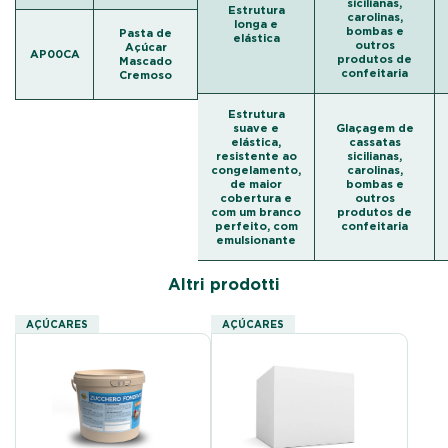
sicilianas,
Estrutura
carolinas,
longa e
bombas e
Pasta de
elástica
outros
Açúcar
AP00CA
produtos de
Mascado
confeitaria
Cremoso
Estrutura
suave e
Glaçagem de
elástica,
cassatas
resistente ao
sicilianas,
congelamento,
carolinas,
de maior
bombas e
cobertura e
outros
com um branco
produtos de
perfeito, com
confeitaria
emulsionante
Altri prodotti
AÇÚCARES
AÇÚCARES