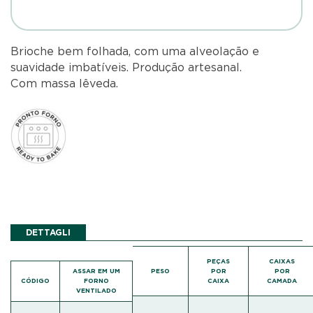
Brioche bem folhada, com uma alveolação e
suavidade imbatíveis. Produção artesanal.
Com massa lêveda.
DETTAGLI
PEÇAS
CAIXAS
ASSAR EM UM
PESO
POR
POR
CÓDIGO
FORNO
CAIXA
CAMADA
VENTILADO